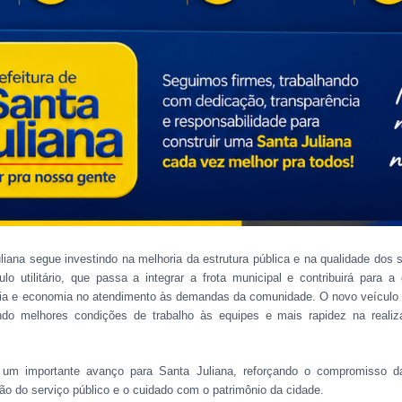
liana segue investindo na melhoria da estrutura pública e na qualidade dos 
o utilitário, que passa a integrar a frota municipal e contribuirá para a
ncia e economia no atendimento às demandas da comunidade. O novo veículo s
ando melhores condições de trabalho às equipes e mais rapidez na real
 um importante avanço para Santa Juliana, reforçando o compromisso d
ção do serviço público e o cuidado com o patrimônio da cidade.