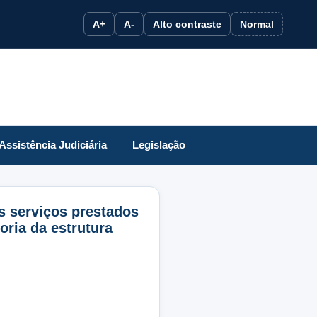
A+
A-
Alto contraste
Normal
Assistência Judiciária
Legislação
os serviços prestados
oria da estrutura